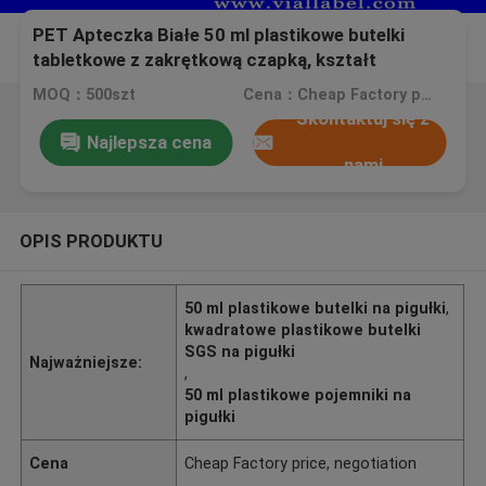
PET Apteczka Białe 50 ml plastikowe butelki
tabletkowe z zakrętkową czapką, kształt
kwadratowy, czułe na ciśnienie uszczelnienie
MOQ：500szt
Cena：Cheap Factory price, negotiation
Skontaktuj się z
Najlepsza cena
nami
OPIS PRODUKTU
50 ml plastikowe butelki na pigułki
,
kwadratowe plastikowe butelki
SGS na pigułki
Najważniejsze:
,
50 ml plastikowe pojemniki na
pigułki
Cena
Cheap Factory price, negotiation