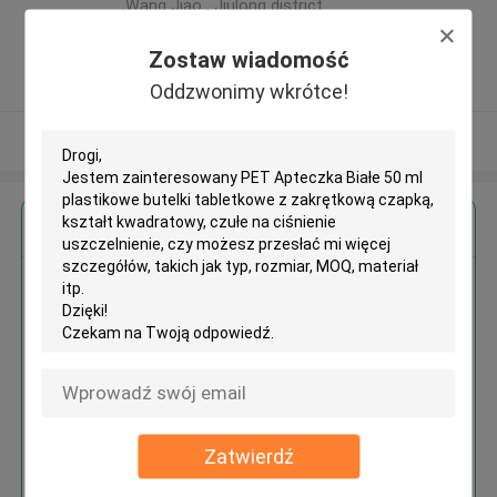
,Wang Jiao , Jiulong district
,Chiny
Zostaw wiadomość
5.0
zweryfikowane Dostawca
Oddzwonimy wkrótce!
Zobacz więcej
Uzyskaj najlepszą cenę za
PET Apteczka Białe 50 ml
plastikowe butelki tabletkowe z
zakrętkową czapką, kształt
kwadratowy, czułe na ciśnienie
uszczelnienie
Zatwierdź
Kontyntynuj