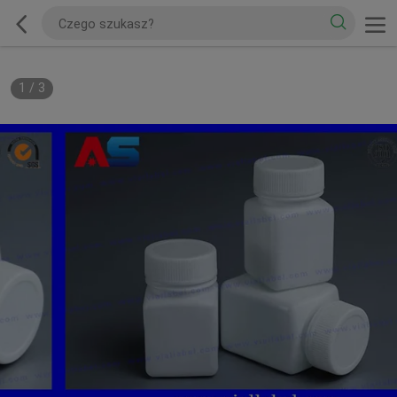
1
/
3