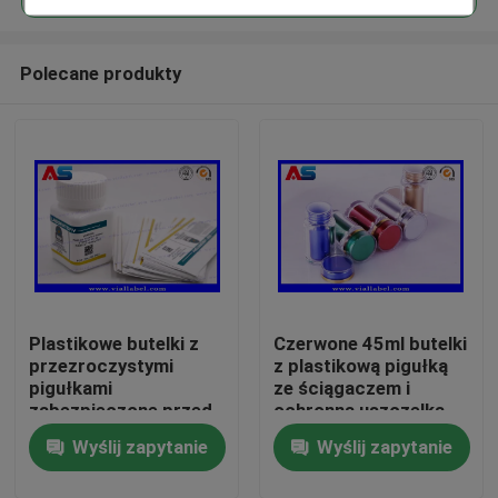
Polecane produkty
Plastikowe butelki z
Czerwone 45ml butelki
Dom
przezroczystymi
z plastikową pigułką
pigułkami
ze ściągaczem i
zabezpieczone przed
ochronną uszczelką
Produkty
dziećmi Mocny klej
Wyślij zapytanie
Wyślij zapytanie
Wodoodporny do
tabletek doustnych
O nas