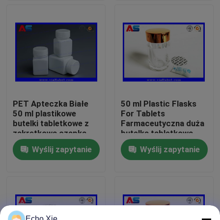
Wycieczka po fabryce
Kontrola jakości
Skontaktuj się z nami
PET Apteczka Białe
50 ml Plastic Flasks
50 ml plastikowe
For Tablets
Poprosić o wycenę
butelki tabletkowe z
Farmaceutyczna duża
zakrętkową czapką,
butelka tabletkowa
kształt kwadratowy,
Wyślij zapytanie
Wyślij zapytanie
Etykiety 10ml Fiolka
czułe na ciśnienie
uszczelnienie
10ml Fiolka Skrzynki
Etykiety na małe butelki
Echo Xie