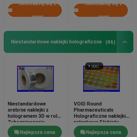
Skontaktuj się z
Skontaktuj się z
nami
nami
Niestandardowe naklejki holograficzne
(46)
Niestandardowe
VOID Round
srebrne naklejki z
Pharmaceuticals
hologramem 3D w rolce
Holograficzne naklejki
Zabezpieczenia
nalepkowe Etykiety
oryginalne z
anty fałszywe 3D
Najlepsza cena
Najlepsza cena
holograficznymi
naklejki hologramów