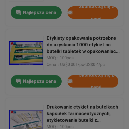
Skontaktuj się z
Najlepsza cena
nami
Etykiety opakowania potrzebne
do uzyskania 1000 etykiet na
butelki tabletek w opakowaniach
kapsułek medycznych
MOQ：100pcs
Cena：US$0.001/pc-US$0.4/pc
Skontaktuj się z
Najlepsza cena
nami
Dom
Drukowanie etykiet na butelkach
Produkty
kapsułek farmaceutycznych,
etykietowanie butelki z
bezpłatną usługą projektowania
O nas
MOQ：100pcs