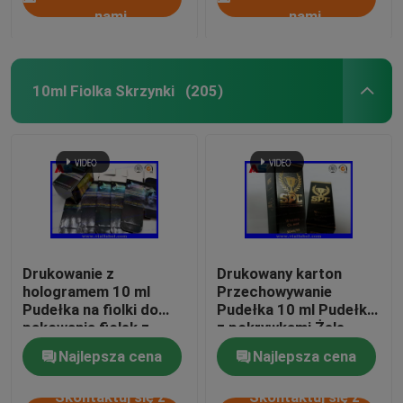
nami
nami
10ml Fiolka Skrzynki
(205)
Drukowanie z
Drukowany karton
hologramem 10 ml
Przechowywanie
Pudełka na fiolki do
Pudełka 10 ml Pudełka
pakowania fiolek z
z pokrywkami Żele
methenolonem
kulturystyczne Folia
Najlepsza cena
Najlepsza cena
Enanthate
złota Opakowanie folia
złota / efekt hologram
Skontaktuj się z
Skontaktuj się z