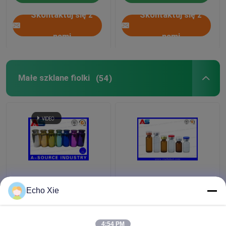
naklejkami
Skontaktuj się z
Skontaktuj się z
zabezpieczającymi z
poważnymi czarnymi
kodami
nami
nami
Małe szklane fiolki
(54)
Kolorowe małe szklane
Mała szklana fiolka do
Butelki Butelki
przechowywania olejów
Echo Xie
Tłoczone, 10ml
i płynów aptecznych 1
Dropper szklane
ml / 2 ml / 3 ml / 5 ml /
butelki
10 ml
4:54 PM