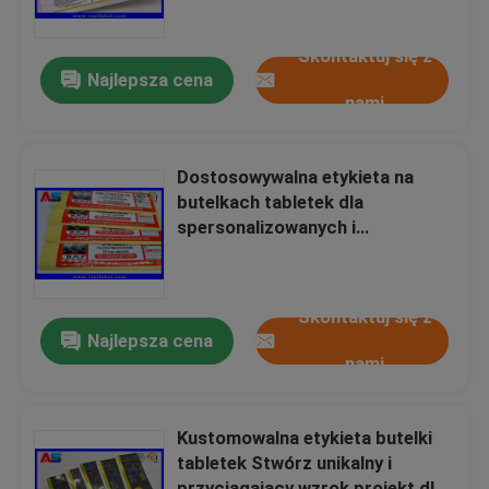
Skontaktuj się z
Wycieczka po fabryce
Najlepsza cena
nami
Kontrola jakości
Dostosowywalna etykieta na
Skontaktuj się z nami
butelkach tabletek dla
spersonalizowanych i
ukierunkowanych strategii
Poprosić o wycenę
etykietowania
Skontaktuj się z
Etykiety 10ml Fiolka
Najlepsza cena
nami
10ml Fiolka Skrzynki
Kustomowalna etykieta butelki
tabletek Stwórz unikalny i
Etykiety na małe butelki
przyciągający wzrok projekt dla