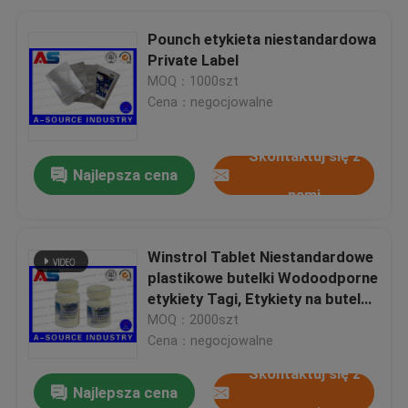
Pounch etykieta niestandardowa
Private Label
MOQ：1000szt
Cena：negocjowalne
Skontaktuj się z
Najlepsza cena
nami
Winstrol Tablet Niestandardowe
plastikowe butelki Wodoodporne
etykiety Tagi, Etykiety na butelki
z nadrukiem pigułki Multi Size
MOQ：2000szt
Cena：negocjowalne
Skontaktuj się z
Najlepsza cena