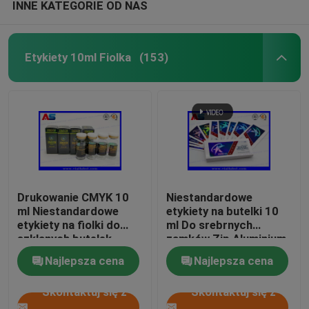
INNE KATEGORIE OD NAS
Etykiety 10ml Fiolka
(153)
Drukowanie CMYK 10
Niestandardowe
ml Niestandardowe
etykiety na butelki 10
etykiety na fiolki do
ml Do srebrnych
szklanych butelek
zamków Zip Aluminium
medycznych
Foil Pounch
Najlepsza cena
Najlepsza cena
Drukowanie szklanych
etykiet na fiolki
Skontaktuj się z
Skontaktuj się z