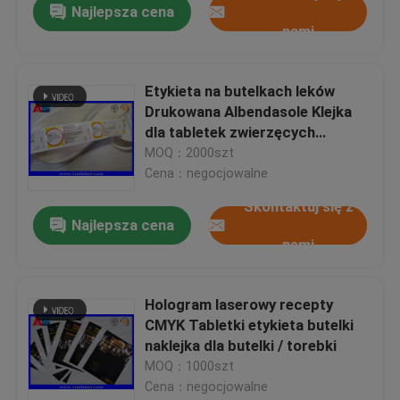
Najlepsza cena
nami
Etykieta na butelkach leków
Drukowana Albendasole Klejka
dla tabletek zwierzęcych
Etykieta na butelkach dla owiec i
MOQ：2000szt
kóz
Cena：negocjowalne
Skontaktuj się z
Najlepsza cena
nami
Hologram laserowy recepty
CMYK Tabletki etykieta butelki
naklejka dla butelki / torebki
MOQ：1000szt
Cena：negocjowalne