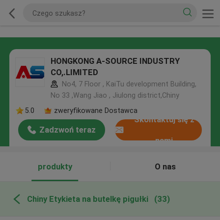
HONGKONG A-SOURCE INDUSTRY
CO,.LIMITED
No4, 7 Floor , KaiTu development Building,
No 33 ,Wang Jiao , Jiulong district,Chiny
5.0
zweryfikowane Dostawca
Skontaktuj się z
Zadzwoń teraz
nami
produkty
O nas
Chiny Etykieta na butelkę pigułki
(33)