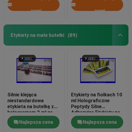
nami
nami
Etykiety na małe butelki
(89)
Silnie klejąca
Etykiety na fiolkach 10
niestandardowa
ml Holograficzne
etykieta na butelkę z
Peptydy Silne
hologramem 2 ml na
Adhezyjne Etykiety na
peptydy
fiolkach
Najlepsza cena
Najlepsza cena
farmaceutycznych
25x60 mm