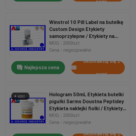
nami
Winstrol 10 Pill Label na butelkę
Custom Design Etykiety
samoprzylepne / Etykiety na
butelki Steriod Dla słoików o
MOQ：2000szt
pojemności 50 ml
Cena：negocjowalne
Skontaktuj się z
Najlepsza cena
nami
Hologram 50mL Etykieta butelki
pigułki Sarms Doustna Peptidey
Etykieta naklejki fiolki / Etykiety
spersonalizowane butelki
MOQ：2000szt
Cena：negocjowalne
Skontaktuj się z