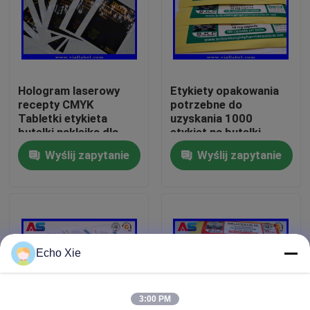
Wycieczka po fabryce
Kontrola jakości
Hologram laserowy
Etykiety opakowania
recepty CMYK
potrzebne do
Tabletki etykieta
uzyskania 1000
Skontaktuj się z nami
butelki naklejka dla
etykiet na butelki
butelki / torebki
tabletek w
Wyślij zapytanie
Wyślij zapytanie
opakowaniach
Poprosić o wycenę
kapsułek medycznych
Etykiety 10ml Fiolka
Echo Xie
10ml Fiolka Skrzynki
3:00 PM
Etykiety na małe butelki