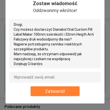
Zostaw wiadomość
Oddzwonimy wkrótce!
Zobacz więcej
Uzyskaj najlepszą cenę za
Dianabol Oral Custom Pill Label
Maker 100mm szerokość i
32mm Heigth Anti Fałszywy druk
wodoodporny
Kontyntynuj
Zatwierdź
Polecane produkty