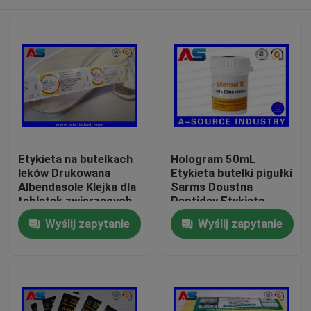
Etykieta na butelkach
Hologram 50mL
leków Drukowana
Etykieta butelki pigułki
Albendasole Klejka dla
Sarms Doustna
tabletek zwierzęcych
Peptidey Etykieta
Etykieta na butelkach
naklejki fiolki / Etykiety
Dom
Wyślij zapytanie
Wyślij zapytanie
dla owiec i kóz
spersonalizowane
butelki
Produkty
O nas