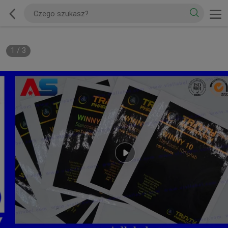
1
/
3