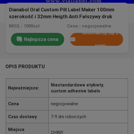
Dianabol Oral Custom Pill Label Maker 100mm
szerokość i 32mm Heigth Anti Fałszywy druk
wodoodporny
MOQ：1000szt
Cena：negocjowalne
Skontaktuj się z
Najlepsza cena
nami
OPIS PRODUKTU
Niestandardowe etykiety
,
Najważniejsze:
custom adhesive labels
Cena
negocjowalne
Czas dostawy
7-9 dni roboczych
Miejsce
CHINY