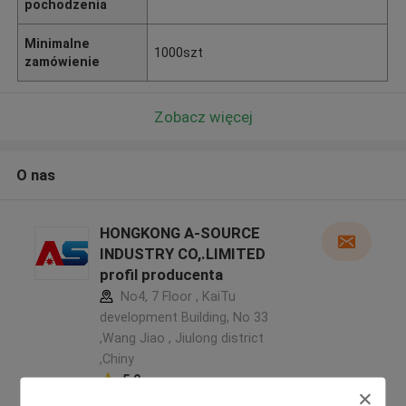
pochodzenia
Minimalne
1000szt
zamówienie
Zobacz więcej
O nas
HONGKONG A-SOURCE
INDUSTRY CO,.LIMITED
profil producenta
No4, 7 Floor , KaiTu
development Building, No 33
,Wang Jiao , Jiulong district
,Chiny
5.0
zweryfikowane Dostawca