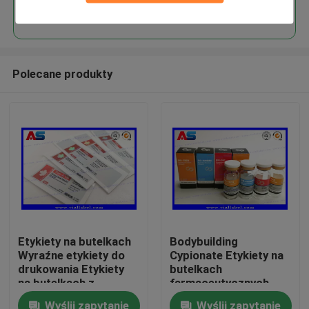
Kontyntynuj
Polecane produkty
Dom
Etykiety na butelkach
Bodybuilding
Wyraźne etykiety do
Cypionate Etykiety na
Produkty
drukowania Etykiety
butelkach
na butelkach z
farmaceutycznych
peptydami Etykiety na
25x60 mm Certyfikat
O nas
Wyślij zapytanie
Wyślij zapytanie