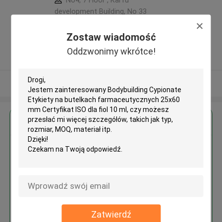
No4, 7 Floor , KaiTu
development Building, No 33
,Wang Jiao , Jiulong district
,Chiny
Zostaw wiadomość
5.0
Oddzwonimy wkrótce!
zweryfikowane Dostawca
Zobacz więcej
Uzyskaj najlepszą cenę za
Bodybuilding Cypionate Etykiety
na butelkach farmaceutycznych
25x60 mm Certyfikat ISO dla fiol
10 ml
Zatwierdź