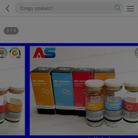
3
/
4