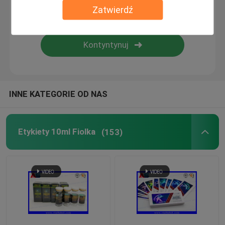
Zatwierdź
Niestandardowe etykiety kosmetyczne
Szklane ampułki farmaceutyczne
Etykieta na butelkę pigułki
INNE KATEGORIE OD NAS
Instrukcja Fiolka Crimper
Etykiety 10ml Fiolka
(153)
Niestandardowe drukowanie ulotek
Zakupy Papierowa Torba