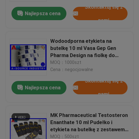
Skontaktuj się z
Najlepsza cena
nami
Wodoodporna etykieta na
butelkę 10 ml Vasa Gep Gen
Pharma Design na fiolkę do
wstrzykiwań 10 ml Użyj
MOQ：1000szt
wydrukowanych etykiet na rolce
Cena：negocjowalne
Skontaktuj się z
Najlepsza cena
nami
Dom
MK Pharmaceutical Testosteron
Produkty
Enanthate 10 ml Pudełko i
etykieta na butelkę z zestawem
fiolek
O nas
MOQ：500szt