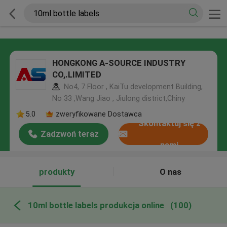
HONGKONG A-SOURCE INDUSTRY
CO,.LIMITED
No4, 7 Floor , KaiTu development Building,
No 33 ,Wang Jiao , Jiulong district,Chiny
5.0
zweryfikowane Dostawca
Skontaktuj się z
Zadzwoń teraz
nami
produkty
O nas
10ml bottle labels produkcja online
(100)