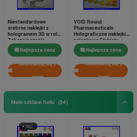
Niestandardowe
VOID Round
srebrne naklejki z
Pharmaceuticals
hologramem 3D w rolce
Holograficzne naklejki
Zabezpieczenia
nalepkowe Etykiety
oryginalne z
anty fałszywe 3D
Najlepsza cena
Najlepsza cena
holograficznymi
naklejki hologramów
naklejkami
Skontaktuj się z
Skontaktuj się z
zabezpieczającymi z
poważnymi czarnymi
kodami
nami
nami
Małe szklane fiolki
(54)