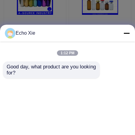
Kolorowe małe szklane
Mała szklana fiolka do
Butelki Butelki
przechowywania olejów
Echo Xie
Tłoczone, 10ml
i płynów aptecznych 1
Dropper szklane
ml / 2 ml / 3 ml / 5 ml /
butelki
10 ml
1:12 PM
Najlepsza cena
Najlepsza cena
Good day, what product are you looking 
Skontaktuj się z
Skontaktuj się z
for?
nami
nami
Zobacz więcej
Dom
O nas
Skontaktuj się z nami
Desktop Site
Sitemap
Privacy Policy