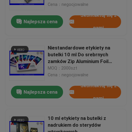
Cena：negocjowalne
Skontaktuj się z
Wycieczka po fabryce
Najlepsza cena
nami
Kontrola jakości
Niestandardowe etykiety na
Skontaktuj się z nami
butelki 10 ml Do srebrnych
zamków Zip Aluminium Foil
Pounch Drukowanie szklanych
MOQ：2000szt
Poprosić o wycenę
etykiet na fiolki
Cena：negocjowalne
Skontaktuj się z
Etykiety 10ml Fiolka
Najlepsza cena
nami
10ml Fiolka Skrzynki
10 ml etykiety na butelki z
nadrukiem do sterydów
Etykiety na małe butelki
wtryskowych