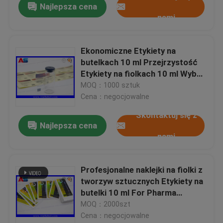
Najlepsza cena
nami
Ekonomiczne Etykiety na
butelkach 10 ml Przejrzystość
Etykiety na fiolkach 10 ml Wybór
druku
MOQ：1000 sztuk
Cena：negocjowalne
Skontaktuj się z
Najlepsza cena
nami
Profesjonalne naklejki na fiolki z
tworzyw sztucznych Etykiety na
butelki 10 ml For Pharma
Package Etykiety na fiolki ze
MOQ：2000szt
szkła
Cena：negocjowalne