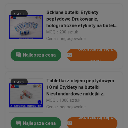
Szklane butelki Etykiety
peptydowe Drukowanie,
holograficzne etykiety na butelki
10 ml
MOQ：200 sztuk
Cena：negocjowalne
Skontaktuj się z
Najlepsza cena
nami
Tabletka z olejem peptydowym
10 ml Etykiety na butelki
Niestandardowe naklejki z
nadrukiem hologramowym na
MOQ：1000 sztuk
szklaną butelkę
Cena：negocjowalne
Skontaktuj się z
Najlepsza cena