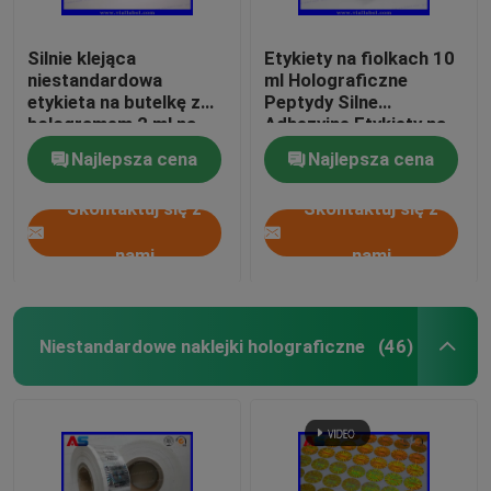
Silnie klejąca
Etykiety na fiolkach 10
niestandardowa
ml Holograficzne
etykieta na butelkę z
Peptydy Silne
hologramem 2 ml na
Adhezyjne Etykiety na
peptydy
fiolkach
Najlepsza cena
Najlepsza cena
farmaceutycznych
25x60 mm
Skontaktuj się z
Skontaktuj się z
nami
nami
Niestandardowe naklejki holograficzne
(46)