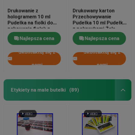
Drukowanie z
Drukowany karton
hologramem 10 ml
Przechowywanie
Pudełka na fiolki do
Pudełka 10 ml Pudełka
pakowania fiolek z
z pokrywkami Żele
methenolonem
kulturystyczne Folia
Najlepsza cena
Najlepsza cena
Enanthate
złota Opakowanie folia
złota / efekt hologram
Skontaktuj się z
Skontaktuj się z
nami
nami
Etykiety na małe butelki
(89)