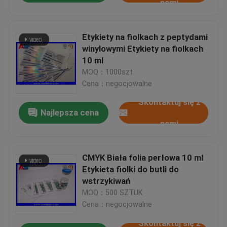
nami
Etykiety na fiolkach z peptydami
winylowymi Etykiety na fiolkach
10 ml
MOQ：1000szt
Cena：negocjowalne
Skontaktuj się z
Najlepsza cena
nami
CMYK Biała folia perłowa 10 ml
Etykieta fiolki do butli do
wstrzykiwań
MOQ：500 SZTUK
Cena：negocjowalne
Skontaktuj się z