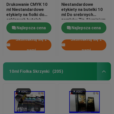
Drukowanie CMYK 10
Niestandardowe
ml Niestandardowe
etykiety na butelki 10
etykiety na fiolki do
ml Do srebrnych
szklanych butelek
zamków Zip Aluminium
medycznych
Foil Pounch
Najlepsza cena
Najlepsza cena
Drukowanie szklanych
etykiet na fiolki
Skontaktuj się z
Skontaktuj się z
nami
nami
10ml Fiolka Skrzynki
(205)