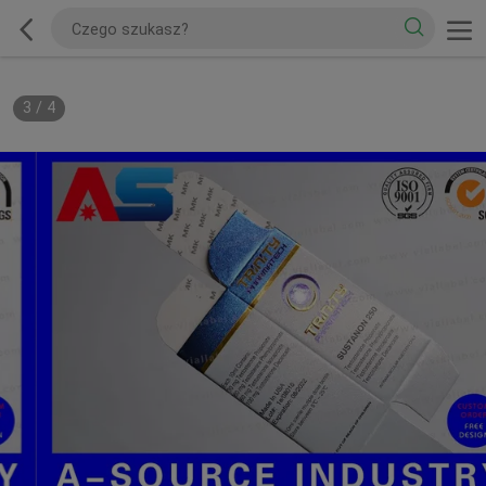
3
/
4