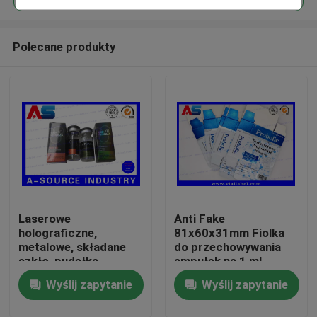
Polecane produkty
Laserowe
Anti Fake
Dom
holograficzne,
81x60x31mm Fiolka
metalowe, składane
do przechowywania
szkło, pudełka
ampułek na 1 ml
Produkty
sterydowe, fiolka 10
propionianu
Wyślij zapytanie
Wyślij zapytanie
ml, opakowanie,
testosteronu
etykieta, pudełka
O nas