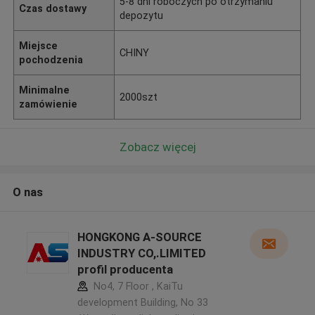
5-8 dni roboczych po otrzymaniu
Czas dostawy
depozytu
Miejsce
CHINY
pochodzenia
Minimalne
2000szt
zamówienie
Zobacz więcej
O nas
HONGKONG A-SOURCE
INDUSTRY CO,.LIMITED
profil producenta
No4, 7 Floor , KaiTu
development Building, No 33