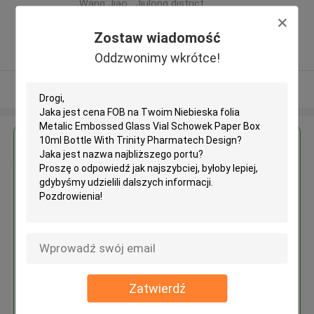
,Wang Jiao , Jiulong district
,Chiny
Zostaw wiadomość
5.0
zweryfikowane Dostawca
Oddzwonimy wkrótce!
Zobacz więcej
Uzyskaj najlepszą cenę za
Niebieska folia Metalic
Embossed Glass Vial Schowek
Paper Box 10ml Bottle With
Trinity Pharmatech Design
Zatwierdź
Kontyntynuj