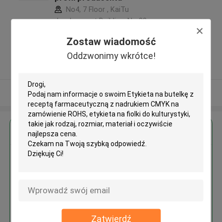
No4, 7 Floor , KaiTu
development Building, No 33
,Wang Jiao , Jiulong district
Zostaw wiadomość
,Chiny
Oddzwonimy wkrótce!
5.0
zweryfikowane Dostawca
Zobacz więcej
Uzyskaj najlepszą cenę za
Etykieta na butelkę z receptą
farmaceutyczną z nadrukiem
CMYK na zamówienie ROHS,
etykieta na fiolki do kulturystyki
Zatwierdź