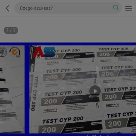
1
/
3