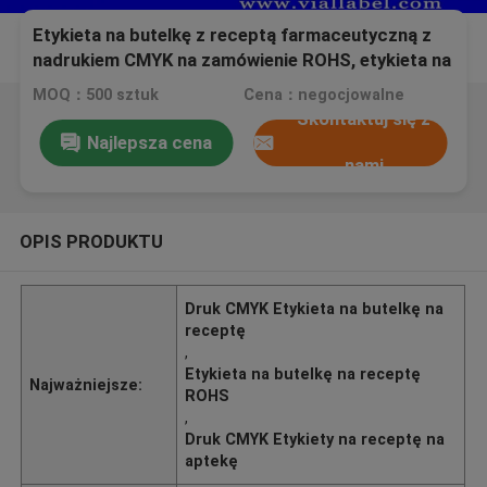
Etykieta na butelkę z receptą farmaceutyczną z
nadrukiem CMYK na zamówienie ROHS, etykieta na
fiolki do kulturystyki
MOQ：500 sztuk
Cena：negocjowalne
Skontaktuj się z
Najlepsza cena
nami
OPIS PRODUKTU
Druk CMYK Etykieta na butelkę na
receptę
,
Etykieta na butelkę na receptę
Najważniejsze:
ROHS
,
Druk CMYK Etykiety na receptę na
aptekę