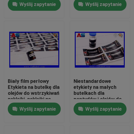
peptydami Etykiety na
25x60 mm Certyfikat
Wyślij zapytanie
Wyślij zapytanie
fiolkach 10 ml Etykiety
ISO dla fiol 10 ml
na małych butelkach
Wycieczka po fabryce
Kontrola jakości
Skontaktuj się z nami
Poprosić o wycenę
Biały film perłowy
Niestandardowe
Etykieta na butelkę dla
etykiety na małych
Etykiety 10ml Fiolka
olejów do wstrzykiwań
butelkach dla
naklejki, naklejki na
peptydów i olejów do
fiolki Hcg Drukowanie
wstrzykiwań naklejki
Wyślij zapytanie
Wyślij zapytanie
logo na zamówienie
dostosowywalne
10ml Fiolka Skrzynki
Etykiety na małe butelki