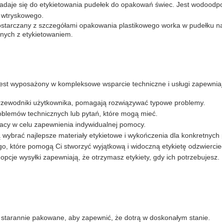
adaje się do etykietowania pudełek do opakowań świec. Jest wodoodpor
 wtryskowego.
starczany z szczegółami opakowania plastikowego worka w pudełku na z
anych z etykietowaniem.
jest wyposażony w kompleksowe wsparcie techniczne i usługi zapewn
 przewodniki użytkownika, pomagają rozwiązywać typowe problemy.
roblemów technicznych lub pytań, które mogą mieć.
racy w celu zapewnienia indywidualnej pomocy.
 wybrać najlepsze materiały etykietowe i wykończenia dla konkretnyc
o, które pomogą Ci stworzyć wyjątkową i widoczną etykietę odzwiercie
e opcje wysyłki zapewniają, że otrzymasz etykiety, gdy ich potrzebujesz.
 starannie pakowane, aby zapewnić, że dotrą w doskonałym stanie.