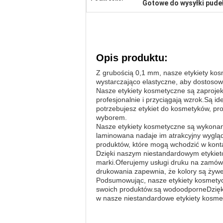
Gotowe do wysyłki pudeł
Opis produktu:
Z grubością 0,1 mm, nasze etykiety kos
wystarczająco elastyczne, aby dostoso
Nasze etykiety kosmetyczne są zaprojek
profesjonalnie i przyciągają wzrok.Są id
potrzebujesz etykiet do kosmetyków, pr
wyborem.
Nasze etykiety kosmetyczne są wykonane
laminowana nadaje im atrakcyjny wygląd,
produktów, które mogą wchodzić w konta
Dzięki naszym niestandardowym etykieto
marki.Oferujemy usługi druku na zamówie
drukowania zapewnia, że kolory są żywe 
Podsumowując, nasze etykiety kosmetyc
swoich produktów.są wodoodporneDzięki 
w nasze niestandardowe etykiety kosmety