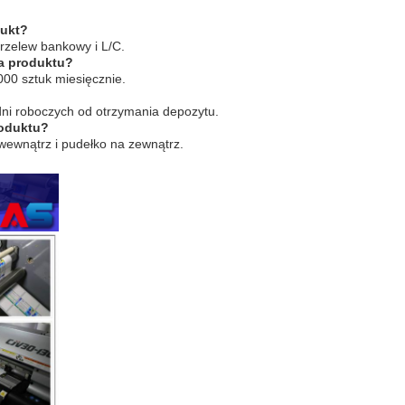
dukt?
przelew bankowy i L/C.
ia produktu?
00 sztuk miesięcznie.
dni roboczych od otrzymania depozytu.
roduktu?
 wewnątrz i pudełko na zewnątrz.