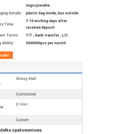
negocjowalne
ging Details:
plastic bag inside, box outside
7-10 working days after
ery Time:
received deposit
ent Terms:
T/T , bank transfer , L/C
 Ability:
5000000pcs per month
ntakt
Glossy, Matt
:
Customized
0.1mm
ss:
Custom
Pudełka opakowaniowa
,