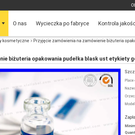
Ob
O nas
Wycieczka po fabryce
Kontrola jakośc
ty kosmetyczne
Przyjęcie zamówienia na zamówienie biżuteria opak
nie biżuteria opakowania pudełka blask ust etykiety 
Szcz
Place 
Nazwa
Orzec
Model
Zapła
Mini
Quant