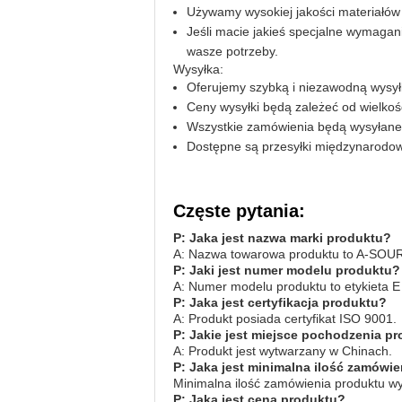
Używamy wysokiej jakości materiałów 
Jeśli macie jakieś specjalne wymaga
wasze potrzeby.
Wysyłka:
Oferujemy szybką i niezawodną wysył
Ceny wysyłki będą zależeć od wielkości
Wszystkie zamówienia będą wysyłane z
Dostępne są przesyłki międzynarodo
Częste pytania:
P: Jaka jest nazwa marki produktu?
A: Nazwa towarowa produktu to A-SOU
P: Jaki jest numer modelu produktu?
A: Numer modelu produktu to etykieta E
P: Jaka jest certyfikacja produktu?
A: Produkt posiada certyfikat ISO 9001.
P: Jakie jest miejsce pochodzenia p
A: Produkt jest wytwarzany w Chinach.
P: Jaka jest minimalna ilość zamówi
Minimalna ilość zamówienia produktu wy
P: Jaka jest cena produktu?