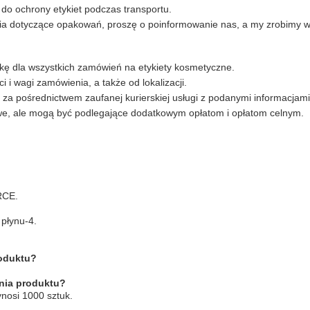
do ochrony etykiet podczas transportu.
nia dotyczące opakowań, proszę o poinformowanie nas, a my zrobimy ws
kę dla wszystkich zamówień na etykiety kosmetyczne.
 i wagi zamówienia, a także od lokalizacji.
a pośrednictwem zaufanej kurierskiej usługi z podanymi informacjami
we, ale mogą być podlegające dodatkowym opłatom i opłatom celnym.
RCE.
 płynu-4.
roduktu?
enia produktu?
nosi 1000 sztuk.