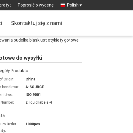
roty :
Poprosić o wycenę
Polish
i
Skontaktuj się z nami
owania pudełka blask ust etykiety gotowe
gotowe do wysyłki
egóły Produktu:
of Origin:
China
 handlowa:
A-SOURCE
znictwo:
ISO 9001
 Number:
E liquid labels-4
ta:
mum Order
1000pcs
ity: