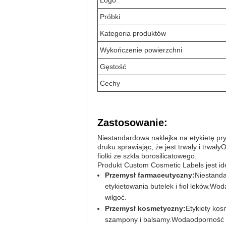
Logo
Próbki
Kategoria produktów
Wykończenie powierzchni
Gęstość
Cechy
Zastosowanie:
Niestandardowa naklejka na etykietę pr
druku.sprawiając, że jest trwały i trwały
fiolki ze szkła borosilicatowego.
Produkt Custom Cosmetic Labels jest idea
Przemysł farmaceutyczny:
Niestanda
etykietowania butelek i fiol leków.Wo
wilgoć.
Przemysł kosmetyczny:
Etykiety kos
szampony i balsamy.Wodaodporność pr