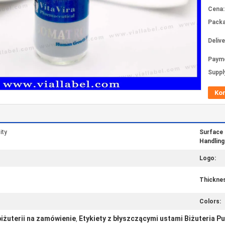
Cena:
Packa
Deliv
Paym
Supply
Ko
ity
Surface
Handling
Logo:
Thickne
Colors:
iżuterii na zamówienie
Etykiety z błyszczącymi ustami Biżuteria 
,