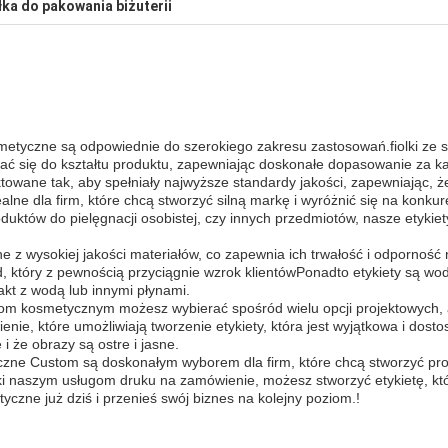
ka do pakowania biżuterii
metyczne są odpowiednie do szerokiego zakresu zastosowań.fiolki ze sz
wać się do kształtu produktu, zapewniając doskonałe dopasowanie za 
towane tak, aby spełniały najwyższe standardy jakości, zapewniając, 
ealne dla firm, które chcą stworzyć silną markę i wyróżnić się na konk
oduktów do pielęgnacji osobistej, czy innych przedmiotów, nasze etyk
 z wysokiej jakości materiałów, co zapewnia ich trwałość i odporność
 który z pewnością przyciągnie wzrok klientówPonadto etykiety są wod
kt z wodą lub innymi płynami.
m kosmetycznym możesz wybierać spośród wielu opcji projektowych, ab
nie, które umożliwiają tworzenie etykiety, która jest wyjątkowa i do
i że obrazy są ostre i jasne.
zne Custom są doskonałym wyborem dla firm, które chcą stworzyć prof
naszym usługom druku na zamówienie, możesz stworzyć etykietę, która
czne już dziś i przenieś swój biznes na kolejny poziom.!