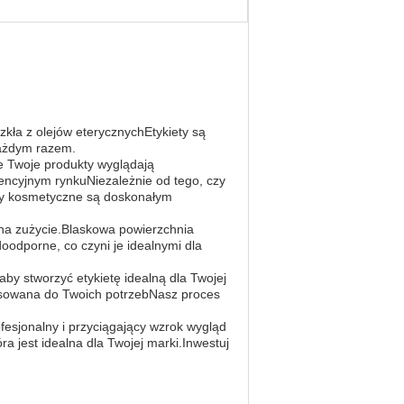
kła z olejów eterycznychEtykiety są
każdym razem.
że Twoje produkty wyglądają
urencyjnym rynkuNiezależnie od tego, czy
iety kosmetyczne są doskonałym
 na zużycie.Blaskowa powierzchnia
oodporne, co czyni je idealnymi dla
y stworzyć etykietę idealną dla Twojej
stosowana do Twoich potrzebNasz proces
esjonalny i przyciągający wzrok wygląd
 jest idealna dla Twojej marki.Inwestuj