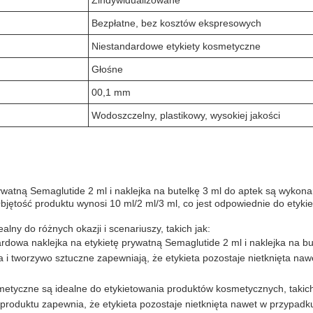
Zindywidualizowane
Bezpłatne, bez kosztów ekspresowych
Niestandardowe etykiety kosmetyczne
Głośne
00,1 mm
Wodoszczelny, plastikowy, wysokiej jakości
ywatną Semaglutide 2 ml i naklejka na butelkę 3 ml do aptek są wykona
Objętość produktu wynosi 10 ml/2 ml/3 ml, co jest odpowiednie do etykiet
lny do różnych okazji i scenariuszy, takich jak:
rdowa naklejka na etykietę prywatną Semaglutide 2 ml i naklejka na but
da i tworzywo sztuczne zapewniają, że etykieta pozostaje nietknięta na
metyczne są idealne do etykietowania produktów kosmetycznych, takich 
oduktu zapewnia, że etykieta pozostaje nietknięta nawet w przypadku