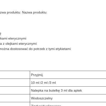
zwa produktu: Nazwa produktu:
ę
ejkami eterycznymi
ła z olejkami eterycznymi
m można dostosować do potrzeb z tymi etykietami
Przyjmij.
10 ml /2 ml /3 ml
Nalepka na butelkę 3 ml dla aptek
Wodoszczelny