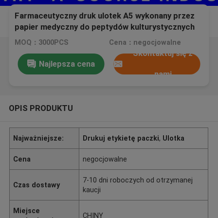
Farmaceutyczny druk ulotek A5 wykonany przez
papier medyczny do peptydów kulturystycznych
MOQ：3000PCS
Cena：negocjowalne
Skontaktuj się z
Najlepsza cena
nami
OPIS PRODUKTU
Najważniejsze:
Drukuj etykietę paczki
,
Ulotka
Cena
negocjowalne
7-10 dni roboczych od otrzymanej
Czas dostawy
kaucji
Miejsce
CHINY