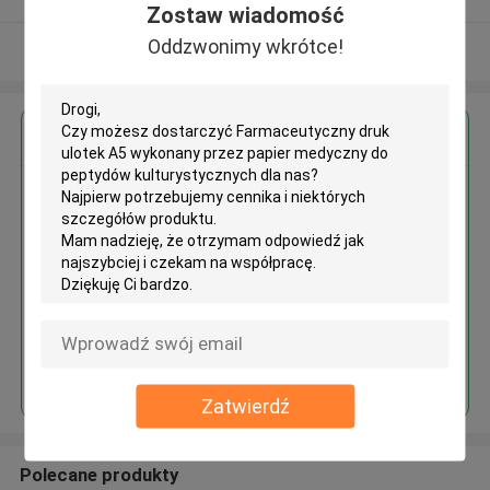
Zostaw wiadomość
Oddzwonimy wkrótce!
Zobacz więcej
Uzyskaj najlepszą cenę za
Farmaceutyczny druk ulotek A5
wykonany przez papier
medyczny do peptydów
kulturystycznych
Kontyntynuj
Zatwierdź
Polecane produkty