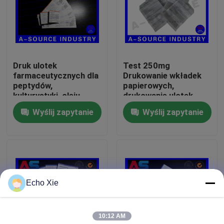
Wycieczka po fabryce
Kontrola jakości
Druk ulotek
Test 250mg
farmaceutycznych dla
Drukowanie wkładek
peptydów,
papierowych,
Skontaktuj się z nami
kulturystyki, oleju,
drukowanie ulotek
instrukcji
Instrukcja kartonu z
Wyślij zapytanie
Wyślij zapytanie
lekarstwami
Poprosić o wycenę
Etykiety 10ml Fiolka
Echo Xie
10ml Fiolka Skrzynki
10:12 AM
Etykiety na małe butelki