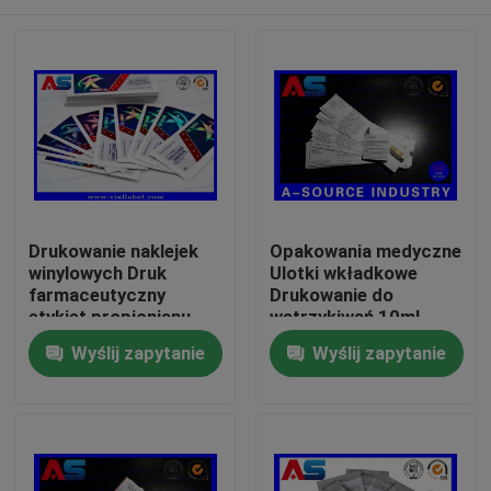
Drukowanie naklejek
Opakowania medyczne
winylowych Druk
Ulotki wkładkowe
farmaceutyczny
Drukowanie do
etykiet propionianu
wstrzykiwań 10ml
peptydowego na fiolki
Składany rozmiar
Dom
Wyślij zapytanie
Wyślij zapytanie
2 ml
45mm
Produkty
O nas