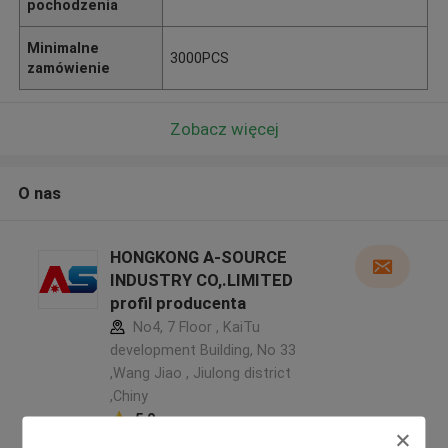
pochodzenia
Minimalne
3000PCS
zamówienie
Zobacz więcej
O nas
HONGKONG A-SOURCE
INDUSTRY CO,.LIMITED
profil producenta
No4, 7 Floor , KaiTu
development Building, No 33
,Wang Jiao , Jiulong district
,Chiny
5.0
zweryfikowane Dostawca