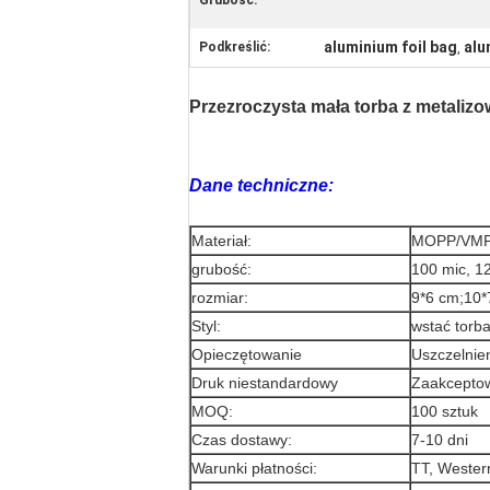
Grubość:
aluminium foil bag
alu
Podkreślić:
,
Przezroczysta mała torba z metaliz
Dane techniczne:
Materiał:
MOPP/VMP
grubość:
100 mic, 12
rozmiar:
9*6 cm;10*
Styl:
wstać torb
Opieczętowanie
Uszczelnie
Druk niestandardowy
Zaakcepto
MOQ:
100 sztuk
Czas dostawy:
7-10 dni
Warunki płatności:
TT, Wester