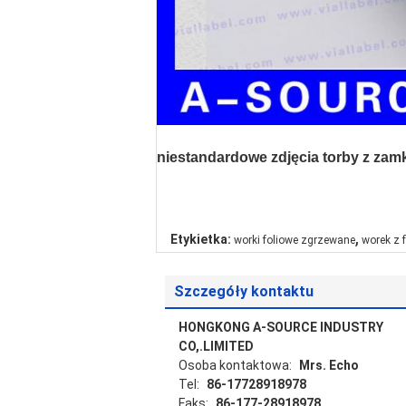
niestandardowe zdjęcia torby z za
,
Etykietka:
worki foliowe zgrzewane
worek z f
Szczegóły kontaktu
HONGKONG A-SOURCE INDUSTRY
CO,.LIMITED
Osoba kontaktowa:
Mrs. Echo
Tel:
86-17728918978
Faks:
86-177-28918978