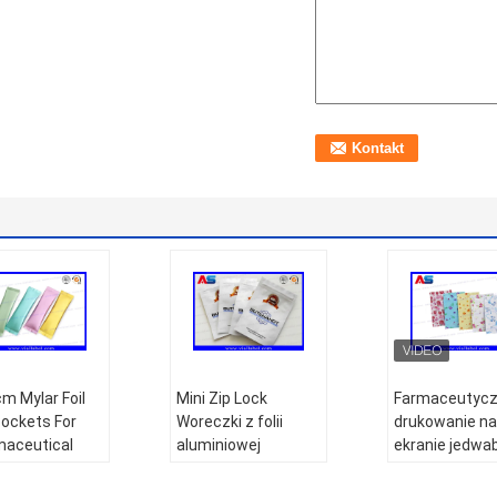
m Mylar Foil
Mini Zip Lock
Farmaceutyc
Pockets For
Woreczki z folii
drukowanie na
aceutical
aluminiowej
ekranie jedw
le Ziplock
Drukowanie na
10C folia
niowy worek
zamówienie /
aluminiowa w