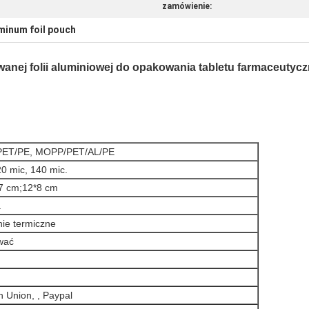
zamówienie:
minum foil pouch
owanej folii aluminiowej do opakowania tabletu farmaceut
ET/PE, MOPP/PET/AL/PE
0 mic, 140 mic.
7 cm;12*8 cm
a
nie termiczne
wać
n Union, , Paypal