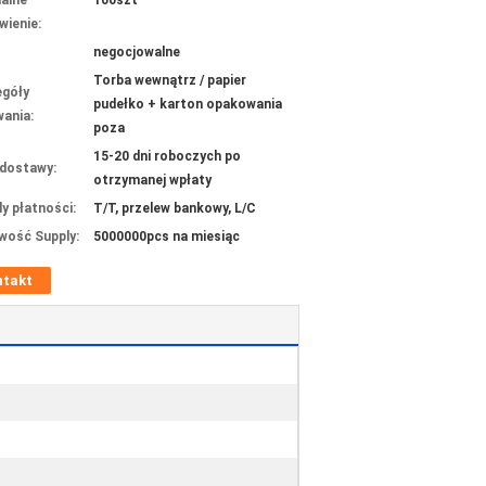
alne
100szt
ienie:
negocjowalne
Torba wewnątrz / papier
góły
pudełko + karton opakowania
ania:
poza
15-20 dni roboczych po
dostawy:
otrzymanej wpłaty
y płatności:
T/T, przelew bankowy, L/C
wość Supply:
5000000pcs na miesiąc
ntakt