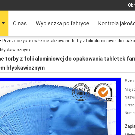
Obr
O nas
Wycieczka po fabryce
Kontrola jakośc
Przezroczyste małe metalizowane torby z folii aluminiowej do op
m błyskawicznym
 torby z folii aluminiowej do opakowania tabletek 
kiem błyskawicznym
Szcz
Miejs
Nazwa
Orzec
Numer
Zapła