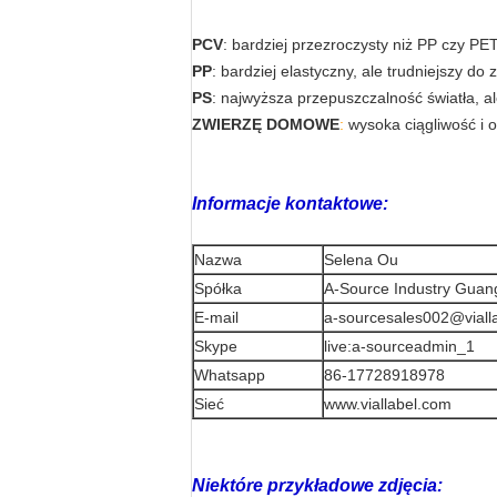
PCV
:
bardziej przezroczysty niż PP czy PET,
PP
: bardziej elastyczny, ale trudniejszy do
PS
: najwyższa przepuszczalność światła, al
ZWIERZĘ DOMOWE
:
wysoka ciągliwość i 
Informacje kontaktowe:
Nazwa
Selena Ou
Spółka
A-Source Industry Guang
E-mail
a-sourcesales002@viall
Skype
live:a-sourceadmin_1
Whatsapp
86-17728918978
Sieć
www.viallabel.com
Niektóre przykładowe zdjęcia: