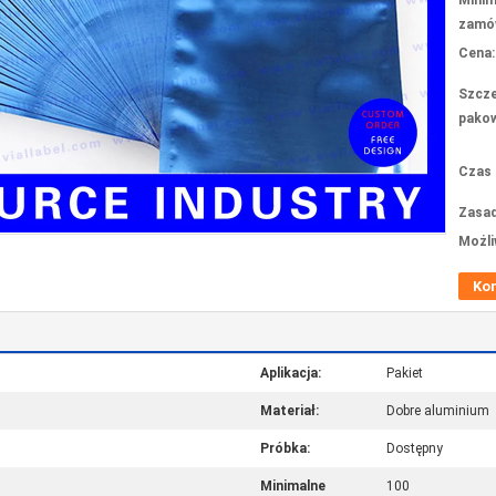
Minim
zamów
Cena:
Szcze
pakow
Czas 
Zasad
Możli
Ko
Aplikacja:
Pakiet
Materiał:
Dobre aluminium
Próbka:
Dostępny
Minimalne
100