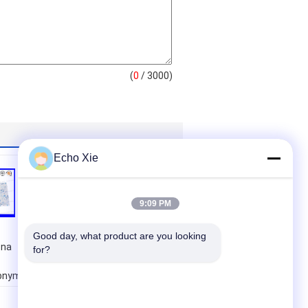
(
0
/ 3000)
Echo Xie
9:09 PM
Good day, what product are you looking 
zna
CMYK Drukowanie
for?
folii aluminiowej 8C
abnym
Ziplock Pouches For
Food folia
orek
aluminiowa worek