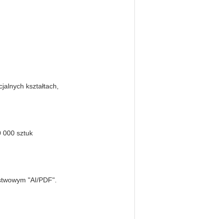
jalnych kształtach,
0 000 sztuk
rstwowym "AI/PDF".