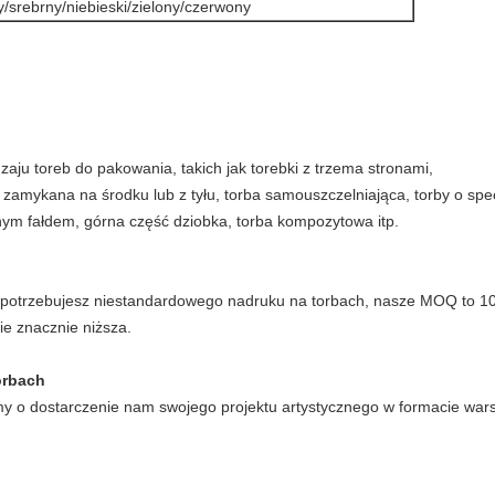
y/srebrny/niebieski/zielony/czerwony
zaju toreb do pakowania, takich jak torebki z trzema stronami,
 zamykana na środku lub z tyłu, torba samouszczelniająca, torby o spec
ym fałdem, górna część dziobka, torba kompozytowa itp.
i potrzebujesz niestandardowego nadruku na torbach, nasze MOQ to 1
ie znacznie niższa.
orbach
my o dostarczenie nam swojego projektu artystycznego w formacie wa