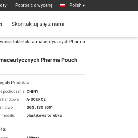
oty :
Poprosić o wycenę
Polish
i
Skontaktuj się z nami
akowania tabletek farmaceutycznych Pharma
farmaceutycznych Pharma Pouch
egóły Produktu:
ce pochodzenia:
CHINY
 handlowa:
A-SOURCE
znictwo:
SGS , ISO 9001
 modelu:
plastikowa torebka
ta: