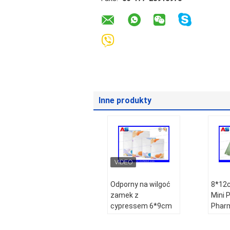
Inne produkty
Odporny na wilgoć
8*12c
zamek z
Mini 
cypressem 6*9cm
Pharm
Aluminiowa folia
Capsu
worek aluminiowa
alumi