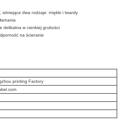
 istniejące dwa rodzaje: miękki i twardy
 złamania
e delikatna w cienkiej grubości
odporność na ścieranie
zhou printing Factory
abel.com