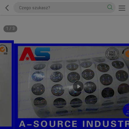
1
/
3