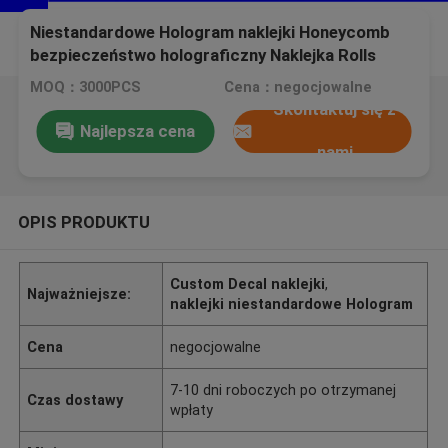
Niestandardowe Hologram naklejki Honeycomb
bezpieczeństwo holograficzny Naklejka Rolls
76mm Rozmiar wewnętrzny
MOQ：3000PCS
Cena：negocjowalne
Skontaktuj się z
Najlepsza cena
nami
OPIS PRODUKTU
Custom Decal naklejki
,
Najważniejsze:
naklejki niestandardowe Hologram
Cena
negocjowalne
7-10 dni roboczych po otrzymanej
Czas dostawy
wpłaty