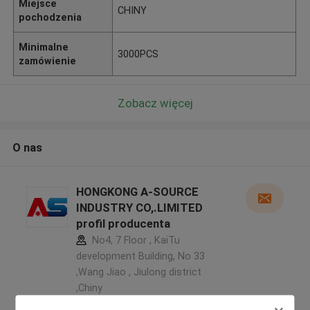
Miejsce
CHINY
pochodzenia
Minimalne
3000PCS
zamówienie
Zobacz więcej
O nas
HONGKONG A-SOURCE
INDUSTRY CO,.LIMITED
profil producenta
No4, 7 Floor , KaiTu
development Building, No 33
,Wang Jiao , Jiulong district
,Chiny
5.0