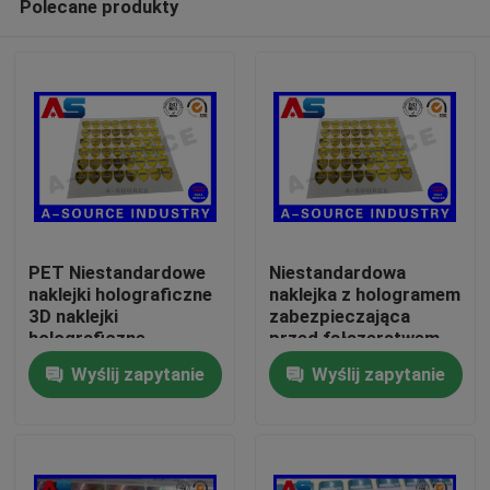
Polecane produkty
PET Niestandardowe
Niestandardowa
naklejki holograficzne
naklejka z hologramem
3D naklejki
zabezpieczająca
holograficzne
przed fałszerstwem
Dom
Gold Security z
Wyślij zapytanie
Wyślij zapytanie
nakładką na numer
seryjny / zarysowania
Produkty
O nas