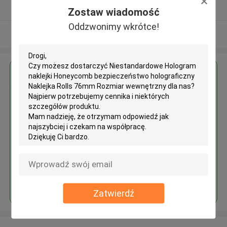
zweryfikowane Dostawca
Zostaw wiadomość
Oddzwonimy wkrótce!
Zobacz więcej
Uzyskaj najlepszą cenę za
Niestandardowe Hologram
naklejki Honeycomb
bezpieczeństwo holograficzny
Naklejka Rolls 76mm Rozmiar
wewnętrzny
Kontyntynuj
Zatwierdź