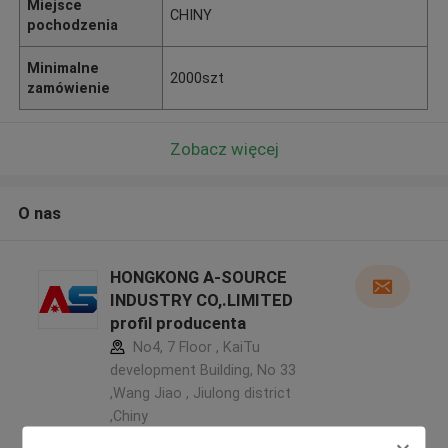
Miejsce
CHINY
pochodzenia
Minimalne
2000szt
zamówienie
Zobacz więcej
O nas
HONGKONG A-SOURCE
INDUSTRY CO,.LIMITED
profil producenta
No4, 7 Floor , KaiTu
development Building, No 33
,Wang Jiao , Jiulong district
,Chiny
5.0