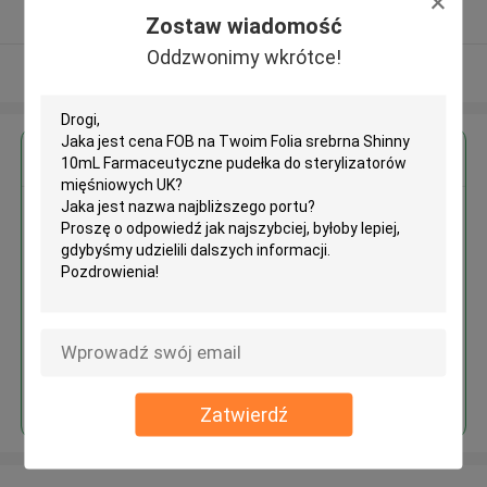
zweryfikowane Dostawca
Zostaw wiadomość
Oddzwonimy wkrótce!
Zobacz więcej
Uzyskaj najlepszą cenę za
Folia srebrna Shinny 10mL
Farmaceutyczne pudełka do
sterylizatorów mięśniowych UK
Kontyntynuj
Zatwierdź