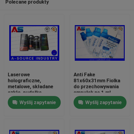
Polecane produkty
Laserowe
Anti Fake
holograficzne,
81x60x31mm Fiolka
metalowe, składane
do przechowywania
szkło, pudełka
ampułek na 1 ml
Dom
sterydowe, fiolka 10
propionianu
Wyślij zapytanie
Wyślij zapytanie
ml, opakowanie,
testosteronu
etykieta, pudełka
Produkty
farmaceutyczna
O nas