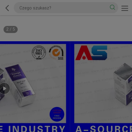
2
/
5