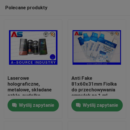
Polecane produkty
Laserowe
Anti Fake
holograficzne,
81x60x31mm Fiolka
metalowe, składane
do przechowywania
Dom
szkło, pudełka
ampułek na 1 ml
sterydowe, fiolka 10
propionianu
Wyślij zapytanie
Wyślij zapytanie
ml, opakowanie,
testosteronu
Produkty
etykieta, pudełka
farmaceutyczna
O nas