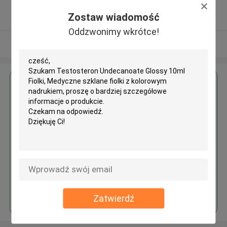
5.0
Zostaw wiadomość
zweryfikowane Dostawca
Oddzwonimy wkrótce!
Zobacz więcej
Uzyskaj najlepszą cenę za
Testosteron Undecanoate
Glossy 10ml Fiolki, Medyczne
szklane fiolki z kolorowym
nadrukiem
Kontyntynuj
Zatwierdź