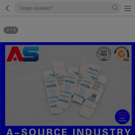
3
/
4