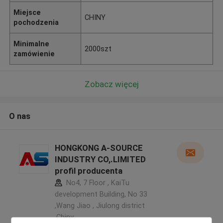
Miejsce
CHINY
pochodzenia
Minimalne
2000szt
zamówienie
Zobacz więcej
O nas
HONGKONG A-SOURCE
INDUSTRY CO,.LIMITED
profil producenta
No4, 7 Floor , KaiTu
development Building, No 33
,Wang Jiao , Jiulong district
,Chiny