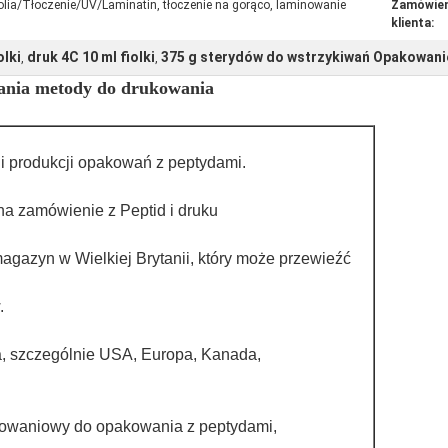
lia/Tłoczenie/UV/Laminatin, tłoczenie na gorąco, laminowanie
Zamówien
klienta:
olki
druk 4C 10 ml fiolki
375 g sterydów do wstrzykiwań Opakowanie
,
,
ania metody do drukowania
 i produkcji opakowań z peptydami.
a zamówienie z Peptid i druku
gazyn w Wielkiej Brytanii, który może przewieźć
.
ta, szczególnie USA, Europa, Kanada,
akowaniowy do opakowania z peptydami,