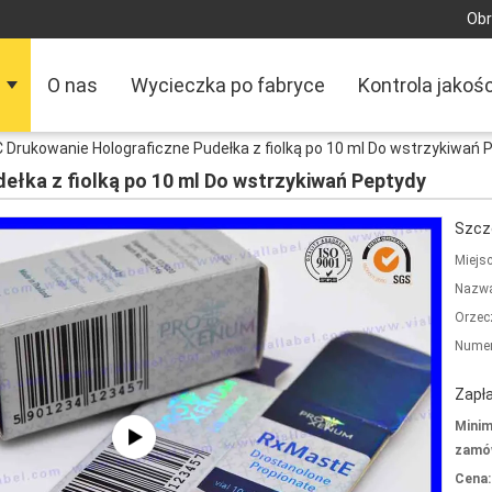
Obr
O nas
Wycieczka po fabryce
Kontrola jakośc
 Drukowanie Holograficzne Pudełka z fiolką po 10 ml Do wstrzykiwań 
ełka z fiolką po 10 ml Do wstrzykiwań Peptydy
Szcz
Miejs
Nazwa
Orzec
Numer
Zapła
Minim
zamów
Cena: