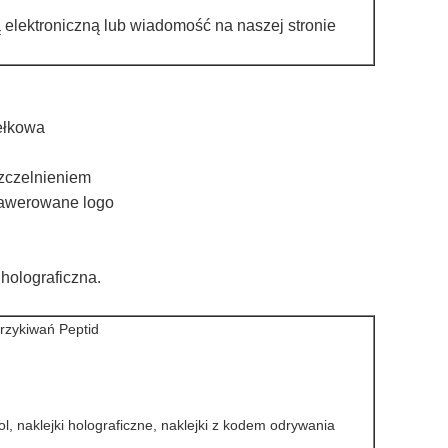
elektroniczną lub wiadomość na naszej stronie
dełkowa
szczelnieniem
rawerowane logo
holograficzna.
trzykiwań Peptid
 fiol, naklejki holograficzne, naklejki z kodem odrywania