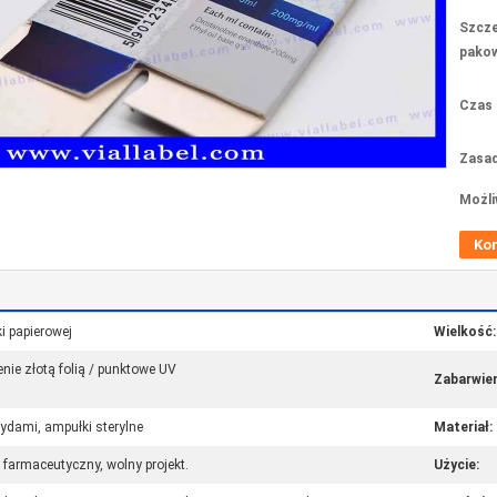
Szcze
pakow
Czas 
Zasad
Możli
Ko
i papierowej
Wielkość:
zenie złotą folią / punktowe UV
Zabarwien
tydami, ampułki sterylne
Materiał:
 farmaceutyczny, wolny projekt.
Użycie: