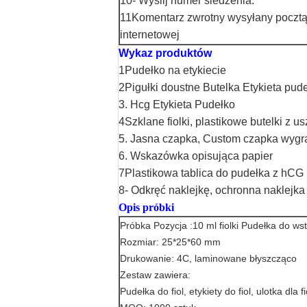
10- Wyślij numer śledzenia.
11Komentarz zwrotny wysyłany pocztą 
internetowej
Wykaz produktów
1Pudełko na etykiecie
2Pigułki doustne Butelka Etykieta pu
3. Hcg Etykieta Pudełko
4Szklane fiolki, plastikowe butelki z u
5. Jasna czapka, Custom czapka wyg
6. Wskazówka opisująca papier
7Plastikowa tablica do pudełka z hCG
8- Odkręć naklejkę, ochronna naklejka 
Opis próbki
Próbka Pozycja :10 ml fiolki Pudełka do ws
Rozmiar: 25*25*60 mm
Drukowanie: 4C, laminowane błyszcząco
Zestaw zawiera:
Pudełka do fiol, etykiety do fiol, ulotka dla