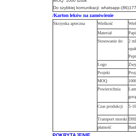
MOQ: 1000 sztuk
Do szybkiej komunikacji: whatsapp-(86)1
/Karton leków na zamówienie
Skrzynka apteczna
Wielkość
Wie
Materiał
Papi
Stosowanie do:
2 ml
opak
Pept
Logo
Zwy
Projekt
Proj
MOQ
1000
Powierzchnia
Lami
gorą
Czas produkcji
5-10
Transport morski
DHL
płatność
Bank
POKRYTAJENIE