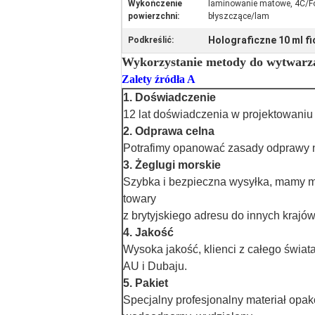
Wykończenie
laminowanie matowe, 4C/Fo
powierzchni:
błyszczące/lam
Holograficzne 10 ml fi
Podkreślić:
Wykorzystanie metody do wytwarz
Zalety źródła A
1. Doświadczenie
12 lat doświadczenia w projektowaniu
2. Odprawa celna
Potrafimy opanować zasady odprawy n
3. Żeglugi morskie
Szybka i bezpieczna wysyłka, mamy ma
towary
z brytyjskiego adresu do innych krajów
4. Jakość
Wysoka jakość, klienci z całego świa
AU i Dubaju.
5. Pakiet
Specjalny profesjonalny materiał op