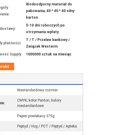
Wodoodporny materiał do
góły
pakowania, 40 * 40 * 40 silny
ania:
karton
5-10 dni roboczych po
dostawy:
otrzymaniu wpłaty
T / T / Przelew bankowy /
y płatności:
Związek Westerm
wość Supply:
1000000 sztuk na miesiąc
ntakt
Niestandardowy rozmiar
CMYK, kolor Panton, kolory
ie:
niestandardowe
Papier powlekany 375g
Peptyd / Hcg / PCT / Peptyd / Apteka