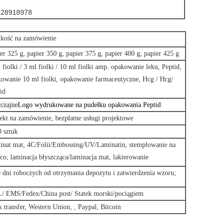
7728918978
lkość na zamówienie
er 325 g, papier 350 g, papier 375 g, papier 400 g, papier 425 g
 fiolki / 3 ml fiolki / 10 ml fiolki amp. opakowanie leku, Peptid,
owanie 10 ml fiolki, opakowanie farmaceutyczne, Hcg / Hcg/
id
czajne
Logo wydrukowane na pudełku opakowania Peptid
ekt na zamówienie, bezpłatne usługi projektowe
 sztuk
nat mat, 4C/Folii/Embossing/UV/Laminatin, stemplowanie na
co, laminacja błyszcząca/laminacja mat, lakierowanie
 dni roboczych od otrzymania depozytu i zatwierdzenia wzoru;
/ EMS/Fedex/China post/ Statek morski/pociągiem
 transfer, Western Union, , Paypal, Bitcoin