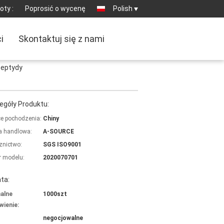
oty :
Poprosić o wycenę
Polish
i
Skontaktuj się z nami
Peptydy
egóły Produktu:
ce pochodzenia:
Chiny
 handlowa:
A-SOURCE
znictwo:
SGS ISO9001
 modelu:
2020070701
ta:
alne
1000szt
ienie:
negocjowalne