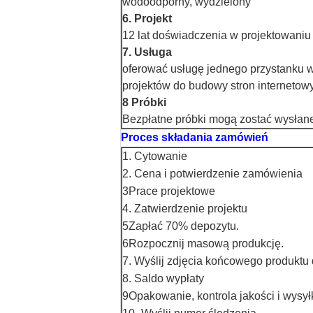
wodoodporny, wydzielony
6. Projekt
12 lat doświadczenia w projektowaniu
7. Usługa
oferować usługę jednego przystanku w
projektów do budowy stron internetow
8 Próbki
Bezpłatne próbki mogą zostać wysłan
Proces składania zamówień
1. Cytowanie
2. Cena i potwierdzenie zamówienia
3Prace projektowe
4. Zatwierdzenie projektu
5Zapłać 70% depozytu.
6Rozpocznij masową produkcję.
7. Wyślij zdjęcia końcowego produktu
8. Saldo wypłaty
9Opakowanie, kontrola jakości i wysył