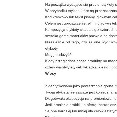
Na początku wydające się proste, etykiety 
W przypadku etykiet, które są przeznaczone
Kod kreskowy lub tekst pisany, głównym cel
Celem jest uproszczenie, eliminując wysiłek
Kompozycja etykiety składa się z czterech
szeroka gama materiałów pozwala na dosto
Niezależnie od tego, czy są one wydrukow
etykiety
Mogę ci służyć?
Kiedy przeglądasz nasze produkty na maga
cztery warstwy etykiet: wkładka, klejnot, po
Włosy
Zidentyfikowana jako powierzchnia górna, t
Twoja etykieta nie zawsze jest konieczna, 
Długotrwała ekspozycja na promieniowanie
Jeśli prosisz o próbki lub ofertę, zostanies
Są one bardziej lub mniej dla celów estetycz