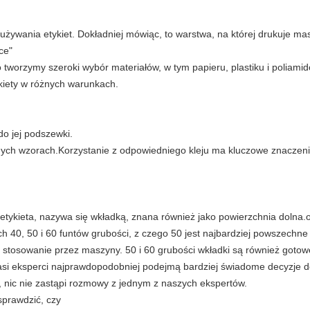
s używania etykiet. Dokładniej mówiąc, to warstwa, na której drukuje ma
ce"
o tworzymy szeroki wybór materiałów, w tym papieru, plastiku i poliami
ykiety w różnych warunkach.
do jej podszewki.
nych wzorach.Korzystanie z odpowiedniego kleju ma kluczowe znaczenie
ię etykieta, nazywa się wkładką, znana również jako powierzchnia doln
h 40, 50 i 60 funtów grubości, z czego 50 jest najbardziej powszechne
 stosowanie przez maszyny. 50 i 60 grubości wkładki są również goto
 nasi eksperci najprawdopodobniej podejmą bardziej świadome decyzje do
 nic nie zastąpi rozmowy z jednym z naszych ekspertów.
sprawdzić, czy