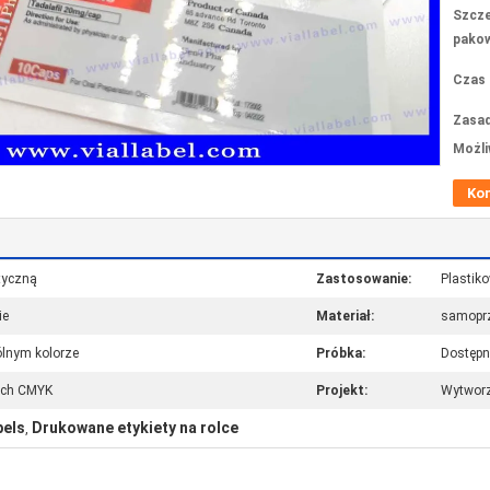
Szcze
pakow
Czas 
Zasad
Możli
Ko
utyczną
Zastosowanie:
Plastiko
ie
Materiał:
samoprz
ólnym kolorze
Próbka:
Dostępn
ach CMYK
Projekt:
Wytworz
bels
Drukowane etykiety na rolce
,