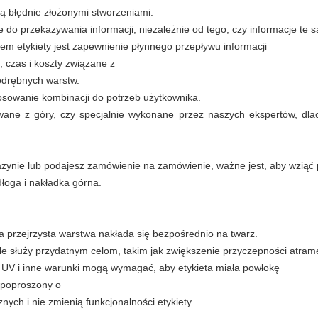
są błędnie złożonymi stworzeniami.
 do przekazywania informacji, niezależnie od tego, czy informacje te 
em etykiety jest zapewnienie płynnego przepływu informacji
, czas i koszty związane z
 odrębnych warstw.
sowanie kombinacji do potrzeb użytkownika.
ane z góry, czy specjalnie wykonane przez naszych ekspertów, dlac
zynie lub podajesz zamówienie na zamówienie, ważne jest, aby wziąć
dłoga i nakładka górna.
a przejrzysta warstwa nakłada się bezpośrednio na twarz.
ale służy przydatnym celom, takim jak zwiększenie przyczepności atram
 UV i inne warunki mogą wymagać, aby etykieta miała powłokę
z poproszony o
nych i nie zmienią funkcjonalności etykiety.