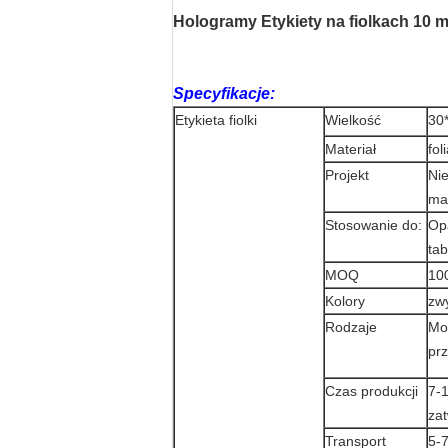
Hologramy Etykiety na fiolkach 10 
Specyfikacje:
Etykieta fiolki
Wielkość
30
Materiał
fol
Projekt
Ni
ma
Stosowanie do:
Op
tab
MOQ
10
Kolory
zw
Rodzaje
Mo
prz
Czas produkcji
7-1
zat
Transport
5-