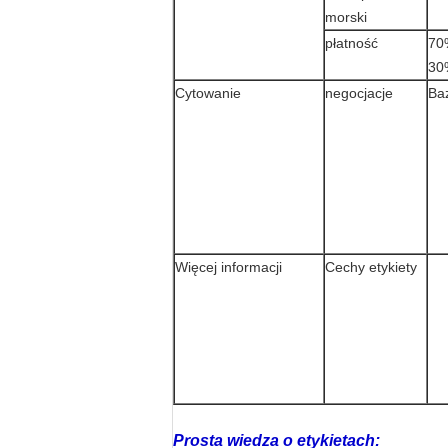
morski
płatność
70
30
Cytowanie
negocjacje
Baz
Więcej informacji
Cechy etykiety
Prosta wiedza o etykietach: