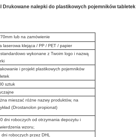
ml Drukowane nalepki do plastikowych pojemników tabletek
*70mm lub na zamówienie
ia laserowa klejąca / PP / PET / papier
estandardowo wykonane z Twoim logo i nazwą
rki
akowanie i projekt plastikowych pojemników
letek
00 sztuk
yczajne
żna mieszać różne nazwy produktów, na
ykład (Drostanolon propionat)
0 dni roboczych od otrzymania depozytu i
wierdzenia wzoru;
7 dni roboczych przez DHL