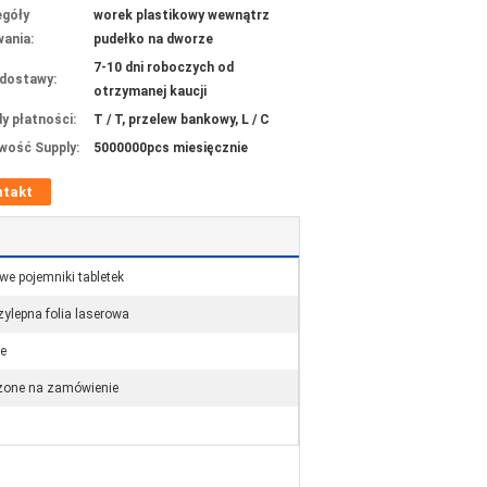
góły
worek plastikowy wewnątrz
ania:
pudełko na dworze
7-10 dni roboczych od
dostawy:
otrzymanej kaucji
y płatności:
T / T, przelew bankowy, L / C
wość Supply:
5000000pcs miesięcznie
ntakt
we pojemniki tabletek
ylepna folia laserowa
e
one na zamówienie