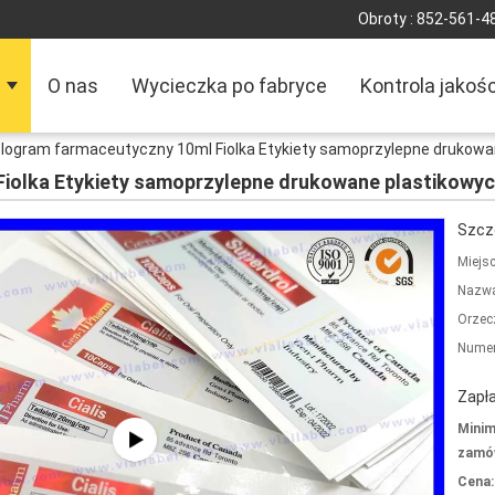
Obroty :
852-561-4
O nas
Wycieczka po fabryce
Kontrola jakośc
logram farmaceutyczny 10ml Fiolka Etykiety samoprzylepne drukowa
iolka Etykiety samoprzylepne drukowane plastikowyc
Szcz
Miejs
Nazwa
Orzec
Numer
Zapła
Minim
zamów
Cena: