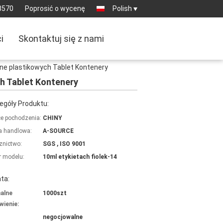
8570
Poprosić o wycenę
Polish
i
Skontaktuj się z nami
ne plastikowych Tablet Kontenery
h Tablet Kontenery
egóły Produktu:
ce pochodzenia:
CHINY
 handlowa:
A-SOURCE
znictwo:
SGS , ISO 9001
 modelu:
10ml etykietach fiolek-14
ta:
alne
1000szt
ienie:
negocjowalne