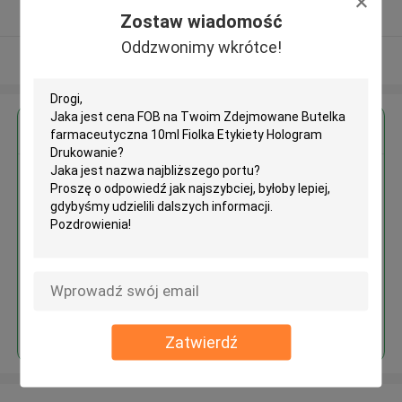
zweryfikowane Dostawca
Zostaw wiadomość
Oddzwonimy wkrótce!
Zobacz więcej
Uzyskaj najlepszą cenę za
Zdejmowane Butelka
farmaceutyczna 10ml Fiolka
Etykiety Hologram Drukowanie
Kontyntynuj
Zatwierdź