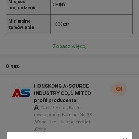
Miejsce
CHINY
pochodzenia
Minimalne
1000szt
zamówienie
Zobacz więcej
O nas
HONGKONG A-SOURCE
INDUSTRY CO,.LIMITED
profil producenta
No4, 7 Floor , KaiTu
development Building, No 33
,Wang Jiao , Jiulong district
,Chiny
5.0