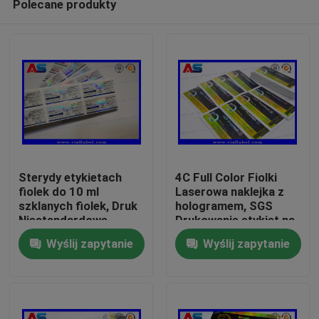
Polecane produkty
Sterydy etykietach
4C Full Color Fiolki
fiolek do 10 ml
Laserowa naklejka z
szklanych fiolek, Druk
hologramem, SGS
Niestandardowe
Drukowanie etykiet na
Dom
Peptideowych
butelki
Wyślij zapytanie
Wyślij zapytanie
Naklejka
Produkty
O nas