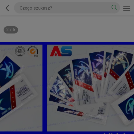
2
/
5