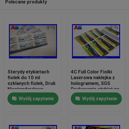
Polecane produkty
Sterydy etykietach
4C Full Color Fiolki
fiolek do 10 ml
Laserowa naklejka z
szklanych fiolek, Druk
hologramem, SGS
Niestandardowe
Drukowanie etykiet na
Dom
Peptideowych
butelki
Wyślij zapytanie
Wyślij zapytanie
Naklejka
Produkty
O nas