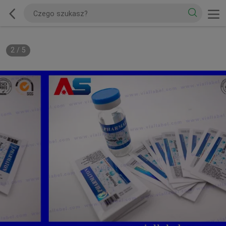
2
/
5