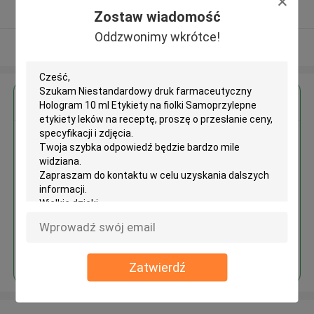
zweryfikowane Dostawca
Zostaw wiadomość
Oddzwonimy wkrótce!
Zobacz więcej
Uzyskaj najlepszą cenę za
Niestandardowy druk
farmaceutyczny Hologram 10 ml
Etykiety na fiolki Samoprzylepne
etykiety leków na receptę
Kontyntynuj
Zatwierdź