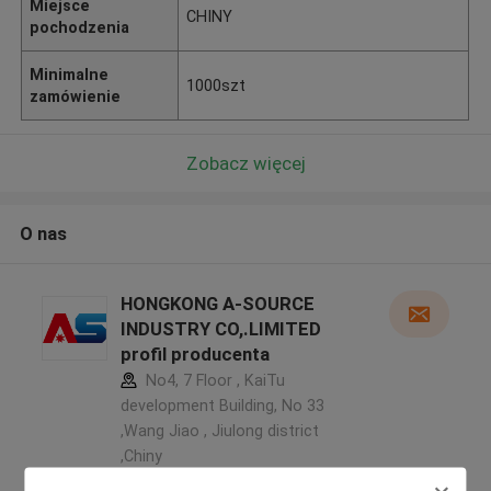
Miejsce
CHINY
pochodzenia
Minimalne
1000szt
zamówienie
Zobacz więcej
O nas
HONGKONG A-SOURCE
INDUSTRY CO,.LIMITED
profil producenta
No4, 7 Floor , KaiTu
development Building, No 33
,Wang Jiao , Jiulong district
,Chiny
5.0