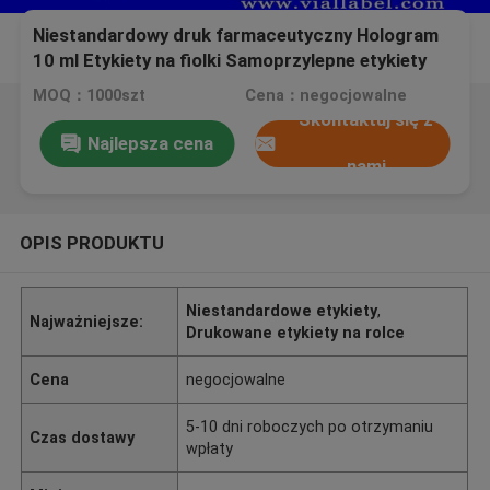
Niestandardowy druk farmaceutyczny Hologram
10 ml Etykiety na fiolki Samoprzylepne etykiety
leków na receptę
MOQ：1000szt
Cena：negocjowalne
Skontaktuj się z
Najlepsza cena
nami
OPIS PRODUKTU
Niestandardowe etykiety
,
Najważniejsze:
Drukowane etykiety na rolce
Cena
negocjowalne
5-10 dni roboczych po otrzymaniu
Czas dostawy
wpłaty