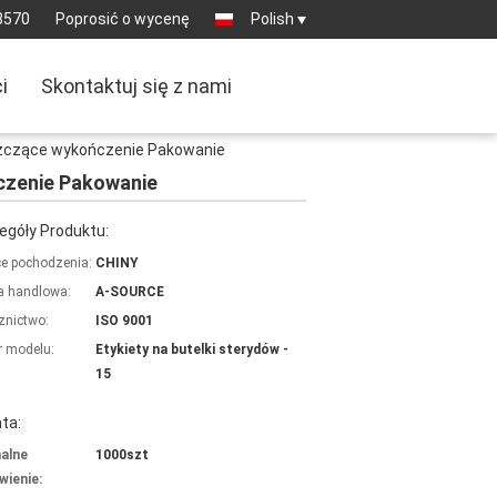
8570
Poprosić o wycenę
Polish
i
Skontaktuj się z nami
zczące wykończenie Pakowanie
czenie Pakowanie
egóły Produktu:
ce pochodzenia:
CHINY
 handlowa:
A-SOURCE
znictwo:
ISO 9001
 modelu:
Etykiety na butelki sterydów -
15
ta:
alne
1000szt
ienie: