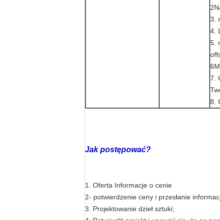
2Na
3. 
4. 
5.
of
6M
7.
Tw
8. 
Jak postępować?
1. Oferta Informacje o cenie
2- potwierdzenie ceny i przesłanie informac
3. Projektowanie dzieł sztuki;