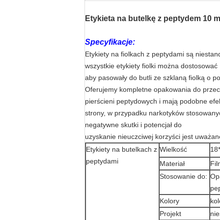
Etykieta na butelkę z peptydem 10 
Specyfikacje:
Etykiety na fiolkach z peptydami są niesta
wszystkie etykiety fiolki można dostosować
aby pasowały do butli ze szklaną fiolką o p
Oferujemy kompletne opakowania do przech
pierścieni peptydowych i mają podobne efe
strony, w przypadku narkotyków stosowanych
negatywne skutki i potencjał do
uzyskanie nieuczciwej korzyści jest uważa
Etykiety na butelkach z
Wielkość
18
peptydami
Materiał
Fi
Stosowanie do:
Op
pe
Kolory
kol
Projekt
ni