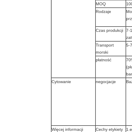
MOQ
10
Rodzaje
Mo
prz
Czas produkcji
7-1
zat
Transport
5-
morski
płatność
70
(pł
ba
Cytowanie
negocjacje
Baz
Więcej informacji
Cechy etykiety
1.
e