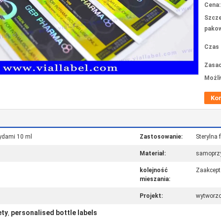
Cena:
Szcze
pakow
Czas 
Zasad
Możli
Ko
tydami 10 ml
Zastosowanie:
Sterylna 
Materiał:
samoprzy
kolejność
Zaakcep
mieszania:
Projekt:
wytworzo
ety
personalised bottle labels
,