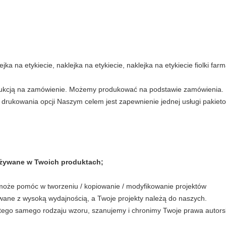
ejka na etykiecie, naklejka na etykiecie, naklejka na etykiecie fiolki far
kcją na zamówienie. Możemy produkować na podstawie zamówienia. Ka
drukowania opcji Naszym celem jest zapewnienie jednej usługi pakieto
 używane w Twoich produktach;
może pomóc w tworzeniu / kopiowanie / modyfikowanie projektów
ne z wysoką wydajnością, a Twoje projekty należą do naszych.
ał tego samego rodzaju wzoru, szanujemy i chronimy Twoje prawa autors