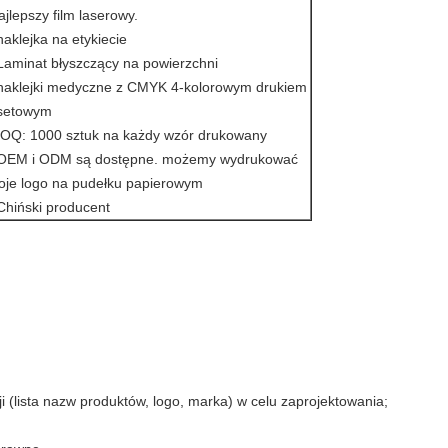
jlepszy film laserowy.
naklejka na etykiecie
Laminat błyszczący na powierzchni
 naklejki medyczne z CMYK 4-kolorowym drukiem
fsetowym
OQ: 1000 sztuk na każdy wzór drukowany
 OEM i ODM są dostępne. możemy wydrukować
oje logo na pudełku papierowym
Chiński producent
ji (lista nazw produktów, logo, marka) w celu zaprojektowania;