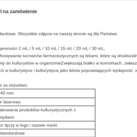
ml na zamówienie
ndardowe. Wszystkie zdjęcia na naszej stronie są dla Państwa.
ojemności 2 mL / 5 mL / 10 mL / 15 mL / 20 mL / 30 mL;
owywania surowców farmaceutycznych.są lekami, które są struktural
kty do kulturystów w organizmieZwiększają białko w komórkach, zwłasz
 w kulturystyce i kulturystyce jako leków poprawiających wydajność, 
ne za oszustwo.
*40 mm
lm laserowy
akowania produktów kulturystycznych z
ptydami
or tęczy w logo i nazwie marki
estandardowe