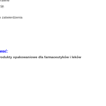
oprawne
cję.
o zatwierdzenia
wać:
odukty opakowaniowe dla farmaceutyków i leków