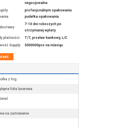
negocjowalne
góły
profesjonalnym opakowaniu
ania:
pudełka opakowania
7-10 dni roboczych po
dostawy:
otrzymanej wpłaty
y płatności:
T/T, przelew bankowy, L/C
wość Supply:
5000000pcs na miesiąc
ntakt
fiolka z hcg
lepna folia laserowa
tować
ne na zamówienie