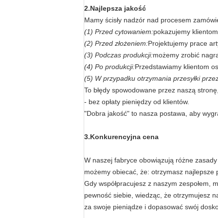
2.
Najlepsza jakość
Mamy ścisły nadzór nad procesem zamówie
(1) Przed cytowaniem:
pokazujemy klientom
(2) Przed złożeniem:
Projektujemy prace art
(3) Podczas produkcji:
możemy zrobić nagran
(4) Po produkcji:
Przedstawiamy klientom os
(5) W przypadku otrzymania przesyłki przez 
To błędy spowodowane przez naszą stronę
- bez opłaty pieniędzy od klientów.
"Dobra jakość" to nasza postawa, aby wyg
3.Konkurencyjna cena
W naszej fabryce obowiązują różne zasady 
możemy obiecać, że: otrzymasz najlepsze p
Gdy współpracujesz z naszym zespołem, mo
pewność siebie, wiedząc, że otrzymujesz n
za swoje pieniądze i dopasować swój dosk