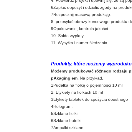
4. Potwierdź projekt i upewnij się, że są p
6Zapłać depozyt i udzielić zgody na produk
7Rozpocznij masową produkcję.
8. przesyłać obrazy końcowego produktu d
9Opakowanie, kontrola jakości.
10. Saldo wypłaty
11. Wysyłka i numer śledzenia
Produkty, które możemy wyproduko
Możemy produkować różnego rodzaju pr
p
Akagingiem.
Na przykład,
1Pudełka na fiolkę o pojemności 10 ml
2. Etykiety na fiolkach 10 ml
3Etykiety tabletek do spożycia doustnego
4Hologram.
5Szklane fiolki
6Szklane butelki
7Ampułki szklane