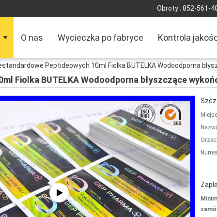
Obroty :
852-561-4
O nas
Wycieczka po fabryce
Kontrola jakośc
estandardowe Peptideowych 10ml Fiolka BUTELKA Wodoodporna błys
0ml Fiolka BUTELKA Wodoodporna błyszczące wykoń
Szcz
Miejs
Nazwa
Orzec
Numer
Zapła
Minim
zamów